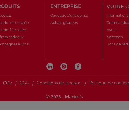
RODUITS
ENTREPRISE
VOTRE 
colats
Cadeaux d'entreprise
Informations
cerie fine sucrée
Achats groupés
Commande
cerie fine salée
Avoirs
frets cadeaux
Adresses
ampagnes & vins
Bons de réd
/
/
/
/
CGV
CGU
Conditions de livraison
Politique de confide
© 2026 - Maxim's