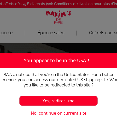
rt offerts dès 75€ d'achats (voir Conditions de livraison pour plus d'i
 sucrée
Épicerie salée
Coffrets cade
You appear to be in the USA !
We’ve noticed that you’re in the United States. For a better
CARTES CADEAUX
perience, you can access our dedicated US shipping site. Wo
you like to be redirected to this site ?
 FINE, PANIERS GARNIS ET COFFRET
Yes, redirect me
No, continue on current site