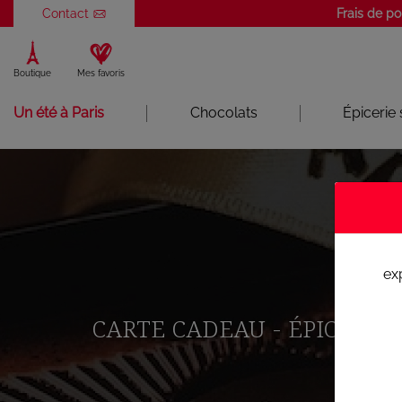
Panneau de gestion des cookies
Contact
Frais de po
Boutique
Mes favoris
Un été à Paris
Chocolats
Épicerie
ex
CARTE CADEAU - ÉPICERIE