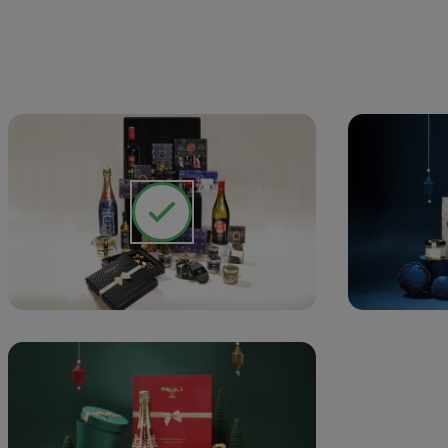
Co
Vou
de 