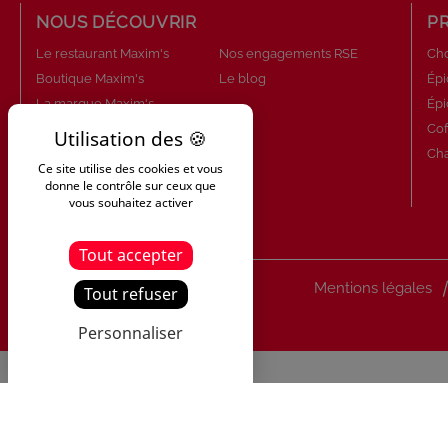
NOUS DÉCOUVRIR
P
Le restaurant Maxim's
Nos engagements RSE
Cho
Boutique Maxim's
Le blog
Épi
La marque Maxim's
Épi
Qui sommes-nous ?
Cof
Le Savoir-Faire Maxim's
Ch
Ce site utilise des cookies et vous
Nos engagements
donne le contrôle sur ceux que
vous souhaitez activer
Tout accepter
Mentions légales
Tout refuser
Personnaliser