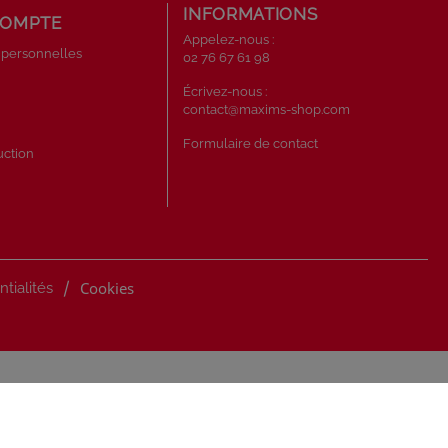
INFORMATIONS
COMPTE
Appelez-nous :
 personnelles
02 76 67 61 98
s
Écrivez-nous :
contact@maxims-shop.com
Formulaire de contact
uction
/
Cookies
ntialités