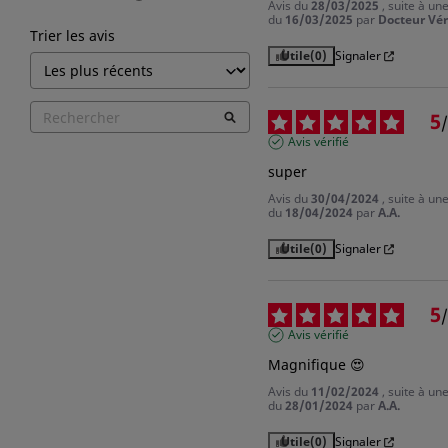
Avis du
28/03/2025
, suite à un
du
16/03/2025
par
Docteur Vér
Trier les avis
Utile
(0)
Signaler
5
/
Avis vérifié
super
Avis du
30/04/2024
, suite à un
du
18/04/2024
par
A.A.
Utile
(0)
Signaler
5
/
Avis vérifié
Magnifique 😍
Avis du
11/02/2024
, suite à un
du
28/01/2024
par
A.A.
Utile
(0)
Signaler