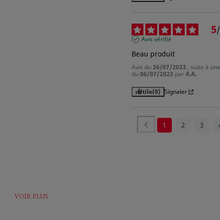
5
/
Avis vérifié
Beau produit
Avis du
26/07/2023
, suite à un
du
06/07/2023
par
A.A.
Utile
(0)
Signaler
1
2
3
VOIR PLUS