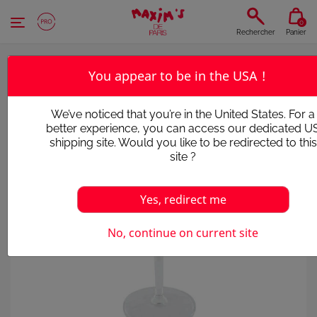
Panneau de gestion des cookies
0
Rechercher
Panier
You appear to be in the USA !
We’ve noticed that you’re in the United States. For a
better experience, you can access our dedicated U
shipping site. Would you like to be redirected to this
site ?
Yes, redirect me
No, continue on current site