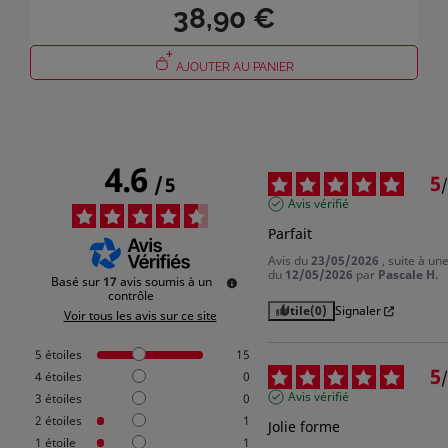
38,90 €
AJOUTER AU PANIER
4.6
Connexion
5
/
5
/
Avis vérifié
Vous devez être connecté pour enregistrer des produits dans
Parfait
votre liste de souhaits.
Avis du
23/05/2026
, suite à un
du
12/05/2026
par
Pascale H.
Basé sur
17
avis soumis à un
contrôle
Utile
(0)
Signaler
Voir tous les avis sur ce site
Annuler
Connexion
5
étoiles
15
5
/
4
étoiles
0
Avis vérifié
3
étoiles
0
2
étoiles
1
Jolie forme
1
étoile
1