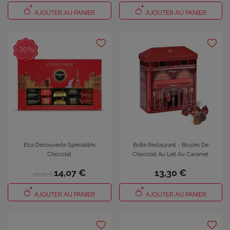
AJOUTER AU PANIER
AJOUTER AU PANIER
-30%
×
Connexion
Etui Découverte Spécialités
Boîte Restaurant - Boules De
Chocolat
Chocolat Au Lait Au Caramel
Vous devez être connecté pour enregistrer des produits
14,07 €
13,30 €
dans votre liste de souhaits.
20,10 €
AJOUTER AU PANIER
AJOUTER AU PANIER
Annuler
Connexion