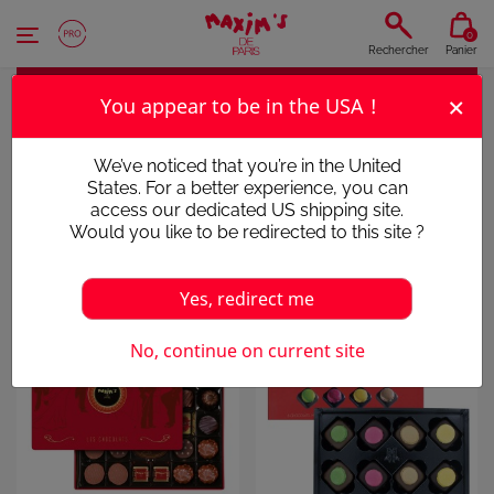
Panneau de gestion des cookies
0
Rechercher
Panier
×
You appear to be in the USA !
CHOCOLATS
We’ve noticed that you’re in the United
States. For a better experience, you can
CRÉATIONS DÉLICATES ET GOURMANDES
access our dedicated US shipping site.
Would you like to be redirected to this site ?
Yes, redirect me
No, continue on current site