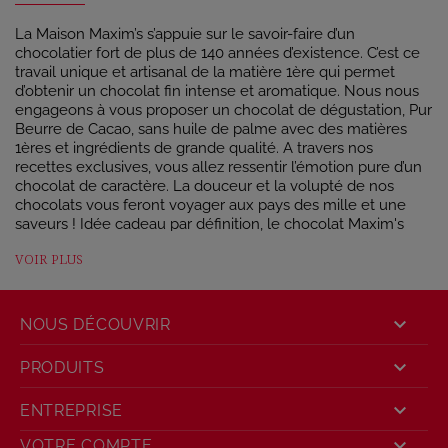
La Maison Maxim’s s’appuie sur le savoir-faire d’un
chocolatier fort de plus de 140 années d’existence. C’est ce
travail unique et artisanal de la matière 1ère qui permet
d’obtenir un chocolat fin intense et aromatique. Nous nous
engageons à vous proposer un chocolat de dégustation, Pur
Beurre de Cacao, sans huile de palme avec des matières
1ères et ingrédients de grande qualité. A travers nos
recettes exclusives, vous allez ressentir l’émotion pure d’un
chocolat de caractère. La douceur et la volupté de nos
chocolats vous feront voyager aux pays des mille et une
saveurs ! Idée cadeau par définition, le chocolat Maxim's
c'est l'association parfaite entre l'originalité et la volupté.
VOIR PLUS
UNE GOURMANDISE INOUBLIABLE

NOUS DÉCOUVRIR
Dégustation et émotion sont les maîtres-mots des chocolats
Maxim’s. La promesse d’une expérience gustative

PRODUITS
exceptionnelle alliant générosité et intensité ! Accord parfait
entre finesse et fondant, arôme et puissance,
nos
assortiments de chocolats
permettent de découvrir tous les

ENTREPRISE
plaisirs du chocolat au sein d’une même boîte, de la

VOTRE COMPTE
ganache subtile au praliné puissant, du gianduja fondant à la