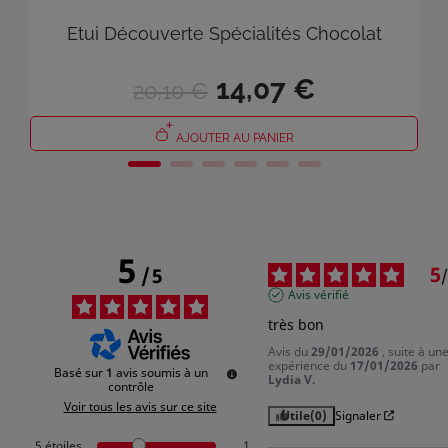
Etui Découverte Spécialités Chocolat
14,07 €
20,10 €
AJOUTER AU PANIER
5
5
/
5
/
Avis vérifié
très bon
Avis du
29/01/2026
, suite à un
expérience du
17/01/2026
par
Basé sur
1
avis soumis à un
Lydia V.
contrôle
Voir tous les avis sur ce site
Utile
(0)
Signaler
5
étoiles
1