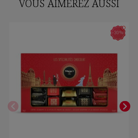
VOUS AIMEREZ AUSSI
-30%
×
Connexion
Vous devez être connecté pour enregistrer des produits
dans votre liste de souhaits.
Annuler
Connexion