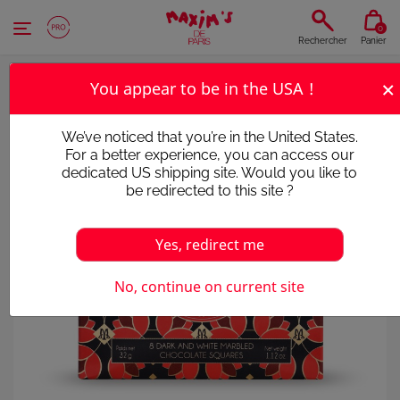
Panneau de gestion des cookies
0
Rechercher
Panier
×
You appear to be in the USA !
We’ve noticed that you’re in the United States.
For a better experience, you can access our
dedicated US shipping site. Would you like to
be redirected to this site ?
Yes, redirect me
No, continue on current site