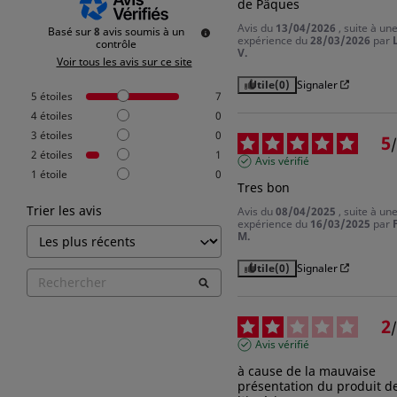
de Pâques
Avis du
13/04/2026
, suite à un
Basé sur
8
avis soumis à un
expérience du
28/03/2026
par
contrôle
V.
Voir tous les avis sur ce site
Utile
(0)
Signaler
5
étoiles
7
4
étoiles
0
3
étoiles
0
5
/
2
étoiles
1
Avis vérifié
1
étoile
0
Tres bon
Trier les avis
Avis du
08/04/2025
, suite à un
expérience du
16/03/2025
par
M.
Utile
(0)
Signaler
×
Connexion
2
/
Avis vérifié
Vous devez être connecté pour enregistrer des produits dans
votre liste de souhaits.
à cause de la mauvaise 
présentation du produit de