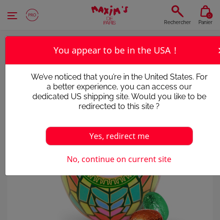
Panneau de gestion des cookies
0
Rechercher
Panier
You appear to be in the USA !
We’ve noticed that you’re in the United States. For
a better experience, you can access our
dedicated US shipping site. Would you like to be
redirected to this site ?
Yes, redirect me
No, continue on current site