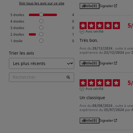
Voir tous les avis sur ce site
Utile
(0)
Signaler
5
étoiles
4
4
étoiles
0
5
/
3
étoiles
0
Avis vérifié
2
étoiles
1
Très bon.
1
étoile
0
Avis du
28/12/2024
, suite à un
expérience du
23/12/2024
par
Trier les avis
Utile
(0)
Signaler
5
/
Avis vérifié
Un classique
Avis du
08/08/2024
, suite à un
expérience du
25/07/2024
par
Utile
(0)
Signaler