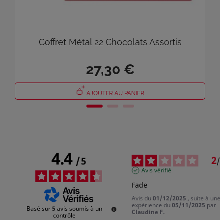
×
Connexion
Coffret Métal 22 Chocolats Assortis
Vous devez être connecté pour enregistrer des produits
dans votre liste de souhaits.
27,30 €
AJOUTER AU PANIER
Annuler
Connexion
4.4
2
/
5
/
Avis vérifié
Fade
Avis du
01/12/2025
, suite à un
expérience du
05/11/2025
par
Basé sur
5
avis soumis à un
Claudine F.
contrôle