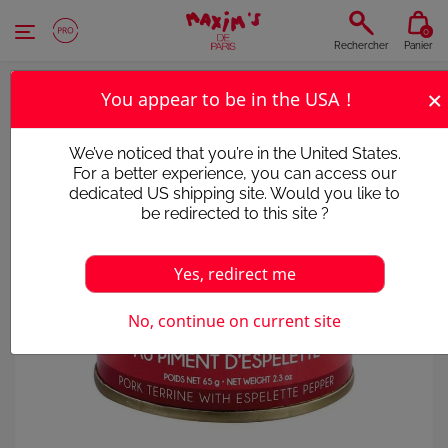
Panneau de gestion des cookies
0
Rechercher
Panier
×
You appear to be in the USA !
We’ve noticed that you’re in the United States.
For a better experience, you can access our
dedicated US shipping site. Would you like to
be redirected to this site ?
Yes, redirect me
No, continue on current site