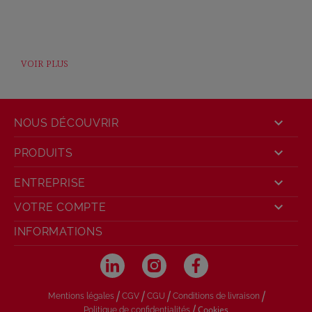
VOIR PLUS

NOUS DÉCOUVRIR

PRODUITS

ENTREPRISE

VOTRE COMPTE
INFORMATIONS
/
/
/
/
Mentions légales
CGV
CGU
Conditions de livraison
/
Cookies
Politique de confidentialités