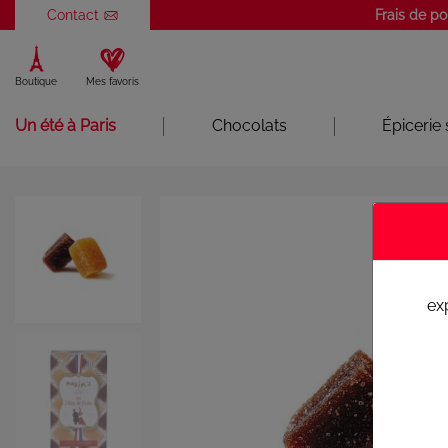
Panneau de gestion des cookies
Contact
Frais de po
Boutique
Mes favoris
Un été à Paris
Chocolats
Épicerie
ex