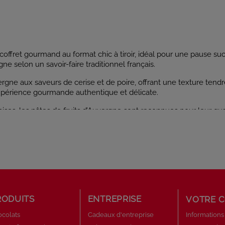
 coffret gourmand au format chic à tiroir, idéal pour une pause suc
e selon un savoir-faire traditionnel français.
Auvergne aux saveurs de cerise et de poire, offrant une texture t
 expérience gourmande authentique et délicate.
ses, les pâtes de fruits d’Auvergne sont reconnues pour leur qual
ne pause gourmande, elles se dégustent à tout moment de la jour
, cet étui de pâtes de fruits est une idée cadeau gourmande parf
çaises, signé Maxim’s.
RODUITS
ENTREPRISE
VOTRE 
colats
Cadeaux d'entreprise
Informations