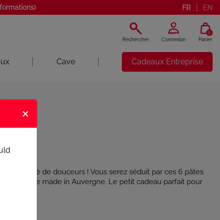
nformations)
FR
EN
0
Rechercher
Connexion
Panier
aux
Cave
Cadeaux Entreprise
uits
×
UITS
uld
c à tiroir gorgé de douceurs ! Vous serez séduit par ces 6 pâtes
 et à la cerise made in Auvergne. Le petit cadeau parfait pour