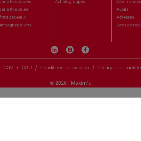
cerie fine sucrée
Achats groupés
Commande
cerie fine salée
Avoirs
frets cadeaux
Adresses
ampagnes & vins
Bons de réd
/
/
/
/
CGV
CGU
Conditions de livraison
Politique de confide
© 2026 - Maxim's