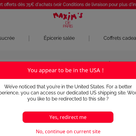
rt offerts dès 75€ d'achats (voir Conditions de livraison pour plus d'i
 sucrée
Épicerie salée
Coffrets cade
Epicerie sucrée
Pâtes de fr
You appear to be in the USA !
PÂTES DE FR
We’ve noticed that you’re in the United States. For a better
perience, you can access our dedicated US shipping site. Wo
4.6
/
5
-
12
avis
you like to be redirected to this site ?
Un irrésistible petit étui chi
de fruit fondantes à la poire
Yes, redirect me
une attention gourmande !
4,10 €
No, continue on current site