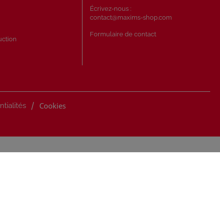
s
Écrivez-nous :
contact@maxims-shop.com
Formulaire de contact
uction
/
Cookies
ntialités