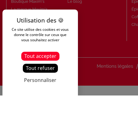
Boutique Maxim's
Le blog
Épi
La marque Maxim's
Épi
Qui sommes-nous ?
Cof
Le Savoir-Faire Maxim's
Ch
Ce site utilise des cookies et vous
Nos engagements
donne le contrôle sur ceux que
vous souhaitez activer
Tout accepter
Mentions légales
Tout refuser
Personnaliser