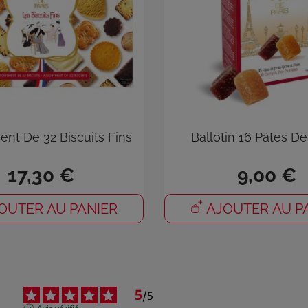
ent De 32 Biscuits Fins
Ballotin 16 Pâtes De
17,30 €
9,00 €
nnexion
OUTER AU PANIER
AJOUTER AU P
s devez être connecté pour enregistrer des produits dans votre list
souhaits.
5
/
5