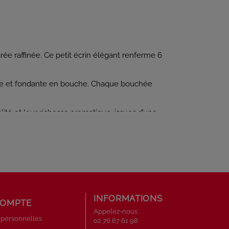
rée raffinée. Ce petit écrin élégant renferme 6
endre et fondante en bouche. Chaque bouchée
ité et leur richesse aromatique, issues d’une
née et séduisent par leur praticité et leur
aite pour une petite attention pleine de
INFORMATIONS
COMPTE
Appelez-nous :
 personnelles
02 76 67 61 98