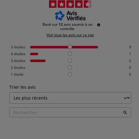
Basé sur
12
avis soumis à un
contrôle
Voir tous les avis sur ce site
5
étoiles
9
4
étoiles
1
3
étoiles
2
2
étoiles
0
1
étoile
0
Trier les avis