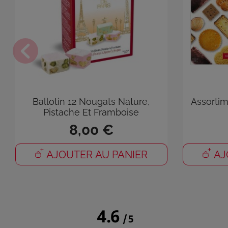
Ballotin 12 Nougats Nature,
Assortim
Pistache Et Framboise
8,00 €
Co
AJOUTER AU PANIER
AJ
Vou
de 
4.6
/
5