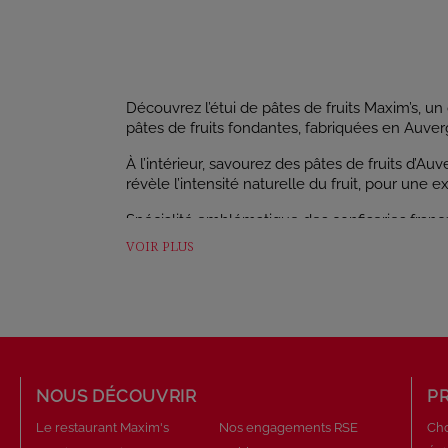
Découvrez l’étui de pâtes de fruits Maxim’s, un
pâtes de fruits fondantes, fabriquées en Auvergn
À l’intérieur, savourez des pâtes de fruits d’
révèle l’intensité naturelle du fruit, pour une
Spécialité emblématique des confiseries françai
tradition artisanale régionale.
VOIR PLUS
Idéales pour accompagner un café, un thé ou u
finesse.
Avec son format compact et son design élégant
douceur.
Un incontournable des confiseries fruitées fran
NOUS DÉCOUVRIR
P
Le restaurant Maxim's
Nos engagements RSE
Cho