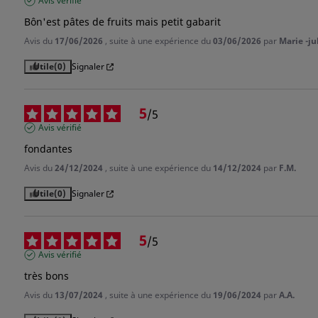
Avis vérifié
Annuler
Connexion
Bôn'est pâtes de fruits mais petit gabarit
Avis du
17/06/2026
, suite à une expérience du
03/06/2026
par
Marie -jul
Utile
(0)
Signaler
5
/
5
Avis vérifié
fondantes
Avis du
24/12/2024
, suite à une expérience du
14/12/2024
par
F.M.
Utile
(0)
Signaler
5
/
5
Avis vérifié
très bons
Avis du
13/07/2024
, suite à une expérience du
19/06/2024
par
A.A.