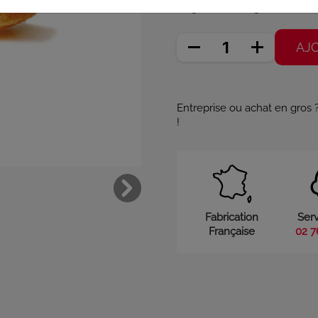
42 g (97,62 €/Kg)
AJ
Entreprise ou achat en gros
!
Fabrication
Serv
Française
02 7