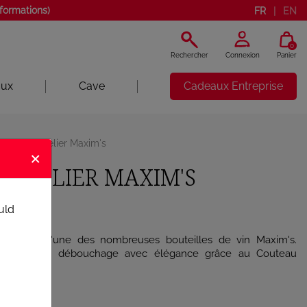
nformations)
FR
EN
0
Rechercher
Connexion
Panier
aux
Cave
Cadeaux Entreprise
eau Sommelier Maxim's
×
MMELIER MAXIM'S
uld
réparer l'une des nombreuses bouteilles de vin Maxim's.
moment du débouchage avec élégance grâce au Couteau