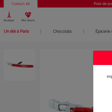
Panneau de gestion des cookies
Contact
Frais de po
Boutique
Mes favoris
Un été à Paris
Chocolats
Épicerie
ex