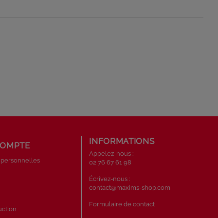
INFORMATIONS
COMPTE
Appelez-nous :
 personnelles
02 76 67 61 98
s
Écrivez-nous :
contact@maxims-shop.com
Formulaire de contact
uction