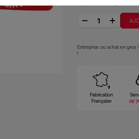
90 g (108,89 €/Kg)
AJ
Entreprise ou achat en gros
!
Fabrication
Serv
Française
02 7