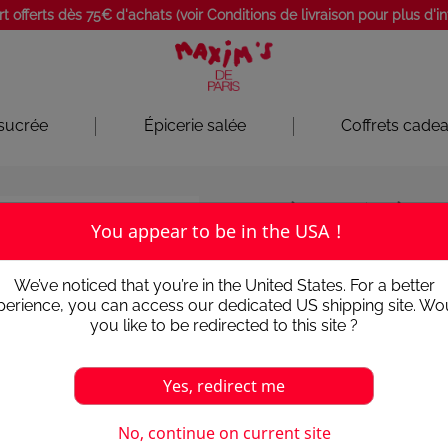
rt offerts dès 75€ d'achats (voir Conditions de livraison pour plus d'i
Offrez et dégustez l'art de vivre à la française !
 sucrée
Épicerie salée
Coffrets cade
Cave
Accessoires
Cout
You appear to be in the USA !
COUTEAU SO
We’ve noticed that you’re in the United States. For a better
perience, you can access our dedicated US shipping site. Wo
5
/
5
-
3
avis
you like to be redirected to this site ?
Le compagnon idéal pour p
Accompagnez l'agréable 
Yes, redirect me
Sommelier Maxim's.
9,80 €
No, continue on current site