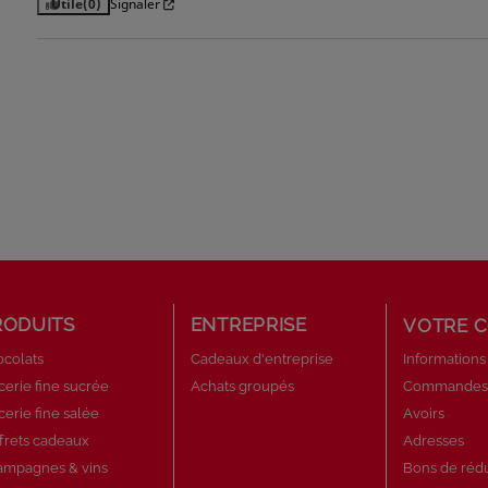
Utile
(0)
Signaler
RODUITS
ENTREPRISE
VOTRE 
colats
Cadeaux d'entreprise
Informations
cerie fine sucrée
Achats groupés
Commande
cerie fine salée
Avoirs
frets cadeaux
Adresses
ampagnes & vins
Bons de réd