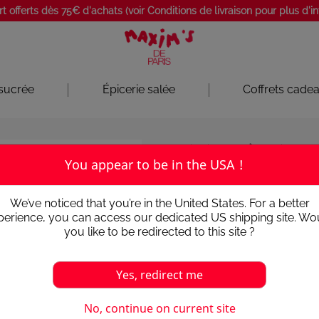
rt offerts dès 75€ d'achats (voir Conditions de livraison pour plus d'i
 sucrée
Épicerie salée
Coffrets cade
Epicerie salée
Terrine de 
You appear to be in the USA !
TERRINE DE
We’ve noticed that you’re in the United States. For a better
PARFUMÉE AU
perience, you can access our dedicated US shipping site. Wo
you like to be redirected to this site ?
4
/
5
-
9
avis
Yes, redirect me
Cette terrine gourmande et g
3,20 €
No, continue on current site