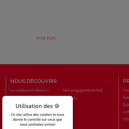
VOIR PLUS
NOUS DÉCOUVRIR
P
Le restaurant Maxim's
Nos engagements RSE
Cho
Boutique Maxim's
Le blog
Épi
La marque Maxim's
Épi
Qui sommes-nous ?
Cof
Ce site utilise des cookies et vous
donne le contrôle sur ceux que
Le Savoir-Faire Maxim's
Ch
vous souhaitez activer
Nos engagements