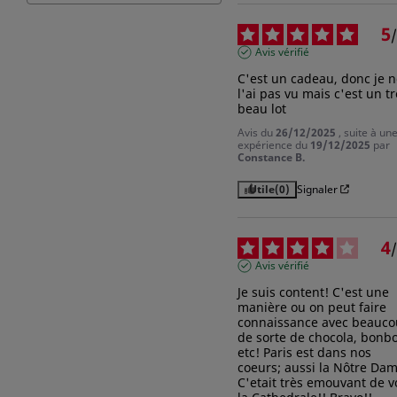
5
/
Avis vérifié
C'est un cadeau, donc je n
l'ai pas vu mais c'est un tr
beau lot
Avis du
26/12/2025
, suite à un
expérience du
19/12/2025
par
Constance B.
Utile
(0)
Signaler
4
/
Avis vérifié
Je suis content! C'est une 
manière ou on peut faire 
connaissance avec beauco
de sorte de chocola, bonbo
etc! Paris est dans nos 
coeurs; aussi la Nôtre Dame
C'etait très emouvant de vo