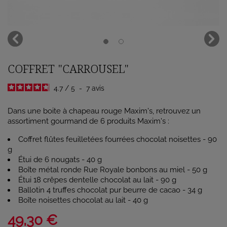
COFFRET "CARROUSEL"
4.7
/
5
-
7
avis
Dans une boite à chapeau rouge Maxim's, retrouvez un
assortiment gourmand de 6 produits Maxim's :
Coffret flûtes feuilletées fourrées chocolat noisettes - 90
g
Étui de 6 nougats - 40 g
Boîte métal ronde Rue Royale bonbons au miel - 50 g
Étui 18 crêpes dentelle chocolat au lait - 90 g
Ballotin 4 truffes chocolat pur beurre de cacao - 34 g
Boîte noisettes chocolat au lait - 40 g
49,30 €