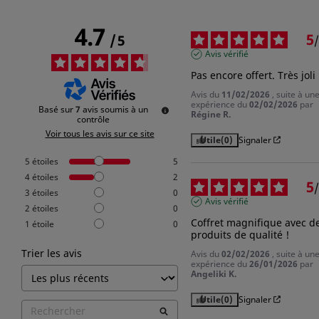
Annuler
Connexion
4.7
5
/
5
/
Avis vérifié
Pas encore offert. Très joli
Avis du
11/02/2026
, suite à un
expérience du
02/02/2026
par
Basé sur
7
avis soumis à un
Régine R.
contrôle
Voir tous les avis sur ce site
Utile
(0)
Signaler
5
étoiles
5
4
étoiles
2
5
/
3
étoiles
0
Avis vérifié
2
étoiles
0
Coffret magnifique avec de
1
étoile
0
produits de qualité !
Trier les avis
Avis du
02/02/2026
, suite à un
expérience du
26/01/2026
par
Angeliki K.
Utile
(0)
Signaler