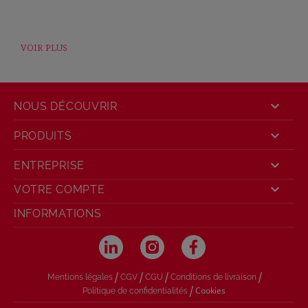
VOIR PLUS

NOUS DÉCOUVRIR

PRODUITS

ENTREPRISE

VOTRE COMPTE
INFORMATIONS
/
/
/
/
Mentions légales
CGV
CGU
Conditions de livraison
/
Cookies
Politique de confidentialités