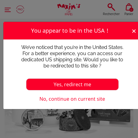
Panneau de gestion des cookies
0
Rechercher
Panier
×
You appear to be in the USA !
We’ve noticed that you’re in the United States.
For a better experience, you can access our
dedicated US shipping site. Would you like to
be redirected to this site ?
Yes, redirect me
No, continue on current site
Victime de son succès