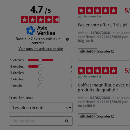
4.7
5
/
5
/
Avis vérifié
Pas encore offert. Très joli
Avis du
11/02/2026
, suite à un
expérience du
02/02/2026
par
Basé sur
7
avis soumis à un
Régine R.
contrôle
Voir tous les avis sur ce site
Utile
(0)
Signaler
5
étoiles
5
4
étoiles
2
5
/
3
étoiles
0
Avis vérifié
2
étoiles
0
Coffret magnifique avec de
1
étoile
0
produits de qualité !
Trier les avis
Avis du
02/02/2026
, suite à un
expérience du
26/01/2026
par
Angeliki K.
Utile
(0)
Signaler