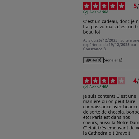
5
/
Avis vérifié
C'est un cadeau, donc je n
l'ai pas vu mais c'est un tr
beau lot
Avis du
26/12/2025
, suite à un
expérience du
19/12/2025
par
Constance B.
Utile
(0)
Signaler
4
/
Avis vérifié
Je suis content! C'est une 
manière ou on peut faire 
connaissance avec beauco
de sorte de chocola, bonbo
etc! Paris est dans nos 
coeurs; aussi la Nôtre Dame
C'etait très emouvant de vo
la Cathedrale!! Bravo!!