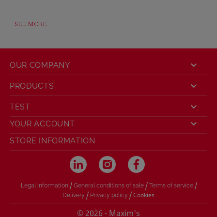
SEE MORE

OUR COMPANY

PRODUCTS

TEST

YOUR ACCOUNT
STORE INFORMATION
/
/
/
Legal information
General conditions of sale
Terms of service
/
/
Cookies
Delivery
Privacy policy
© 2026 - Maxim's