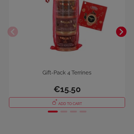
Gift-Pack 4 Terrines
×
Sign in
€15.50
You need to be logged in to save products in your wish list.
ADD TO CART
Cancel
Sign in