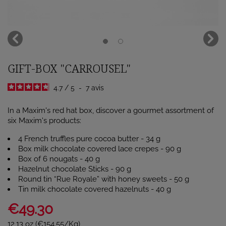
GIFT-BOX "CARROUSEL"
4.7
/
5
-
7
avis
In a Maxim's red hat box, discover a gourmet assortment of
six Maxim's products:
4 French truffles pure cocoa butter - 34 g
Box milk chocolate covered lace crepes - 90 g
Box of 6 nougats - 40 g
Hazelnut chocolate Sticks - 90 g
Round tin “Rue Royale” with honey sweets - 50 g
Tin milk chocolate covered hazelnuts - 40 g
€49.30
12,13 oz (€154.55/Kg)