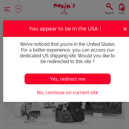
Cookies management panel
0
Search
Cart
×
You appear to be in the USA !
We’ve noticed that you’re in the United States.
For a better experience, you can access our
dedicated US shipping site. Would you like to
be redirected to this site ?
Yes, redirect me
No, continue on current site
Victim of its success