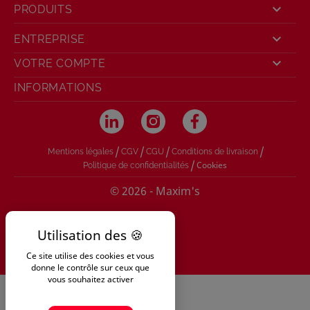

PRODUITS

ENTREPRISE

VOTRE COMPTE
INFORMATIONS
/
/
/
/
Mentions légales
CGV
CGU
Conditions de livraison
/
Cookies
Politique de confidentialités
© 2026 - Maxim's
Ce site utilise des cookies et vous
donne le contrôle sur ceux que
vous souhaitez activer