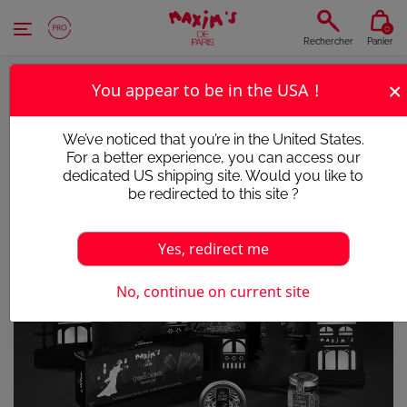
Panneau de gestion des cookies
0
Rechercher
Panier
×
You appear to be in the USA !
We’ve noticed that you’re in the United States.
For a better experience, you can access our
dedicated US shipping site. Would you like to
be redirected to this site ?
Yes, redirect me
No, continue on current site
Victime de son succès