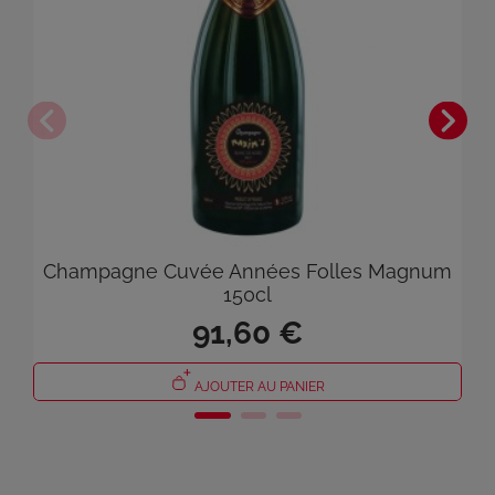
×
Connexion
Vous devez être connecté pour enregistrer des produits
Champagne Cuvée Années Folles Magnum
dans votre liste de souhaits.
150cl
91,60 €
Annuler
Connexion
AJOUTER AU PANIER