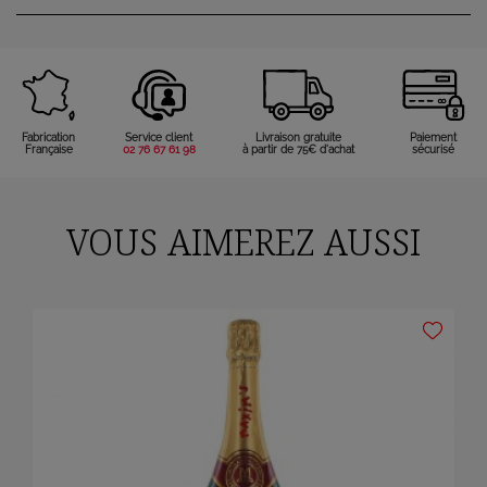
Fabrication
Service client
Livraison gratuite
Paiement
Française
02 76 67 61 98
à partir de 75€ d'achat
sécurisé
VOUS AIMEREZ AUSSI