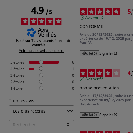
4.9
5
/
5
/
Avis vérifié
CONFORME
Avis du
20/12/2025
, suite à un
expérience du
10/12/2025
par
Basé sur
7
avis soumis à un
Paul V.
contrôle
Voir tous les avis sur ce site
Utile
(0)
Signaler
5
étoiles
6
4
étoiles
1
4
/
3
étoiles
0
Avis vérifié
2
étoiles
0
bonne présentation
1
étoile
0
Avis du
17/12/2025
, suite à un
expérience du
09/12/2025
par
Trier les avis
Delphine G.
Utile
(0)
Signaler