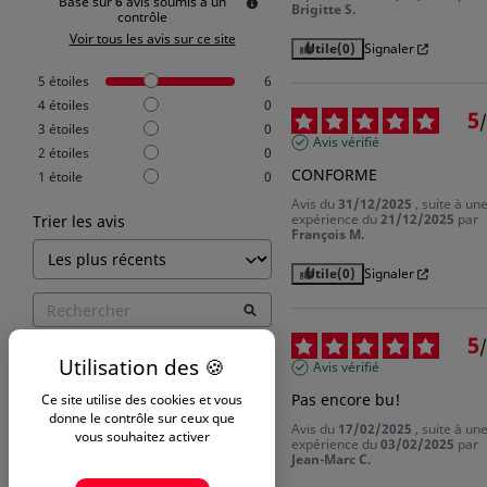
Basé sur
6
avis soumis à un
Brigitte S.
contrôle
Voir tous les avis sur ce site
Utile
(0)
Signaler
5
étoiles
6
4
étoiles
0
5
/
3
étoiles
0
Avis vérifié
2
étoiles
0
CONFORME
1
étoile
0
Avis du
31/12/2025
, suite à un
expérience du
21/12/2025
par
Trier les avis
François M.
Utile
(0)
Signaler
5
/
Avis vérifié
Pas encore bu!
Ce site utilise des cookies et vous
donne le contrôle sur ceux que
Avis du
17/02/2025
, suite à un
vous souhaitez activer
expérience du
03/02/2025
par
Jean-Marc C.