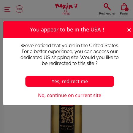
Panneau de gestion des cookies
0
Rechercher
Panier
×
You appear to be in the USA !
We’ve noticed that you’re in the United States.
For a better experience, you can access our
dedicated US shipping site. Would you like to
be redirected to this site ?
Yes, redirect me
No, continue on current site