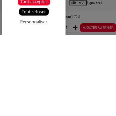
Tout accepter
Utile
(0)
Signaler
Tout refuser
Chardonnay Maxim’s 75cl
5
/
Personnaliser
Avis vérifié
8,60 €
AJOUTER AU PANIER
Emballage au top c'est pou
un cadeau donc je ne peux
pas dire s'il est bon
Avis du
04/10/2024
, suite à un
expérience du
30/09/2024
par
Utile
(0)
Signaler
5
/
Avis vérifié
Très bien, conforme à mes 
attentes, je recommande !
Avis du
13/02/2024
, suite à un
expérience du
04/02/2024
par
Utile
(0)
Signaler